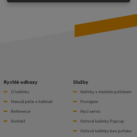
nepodařilo
odeslat.
Rychlé odkazy
Služby
O kelímku
Kelímky s vlastním potiskem
Manuál péče o kelímek
Pronájem
Reference
Mycí servis
Kontakt
Hotové kelímky Popcup
Hotové kelímky bez potisku