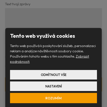
Text tvojí zprávy
Tento web využívá cookies
Tento web používá k poskytování služeb, personalizaci
Po odeslání formuláře se ti do 2 pracovních dnů někdo z
reklam a analýze návštěvnosti soubory cookie.
naší Popcup bandy ozve.
Používáním tohoto webu s tím souhlasíte.
Zobrazit
podrobnosti
Souhlasím se zpracováním
osobních údajů
.
Souhlasím
Položky označené hvězdičkou (
*
) jsou povinné.
se
ODMÍTNOUT VŠE
zpracováním
osobních
ODESLAT
NASTAVENÍ
údajů
.
Formulář
ROZUMÍM
se