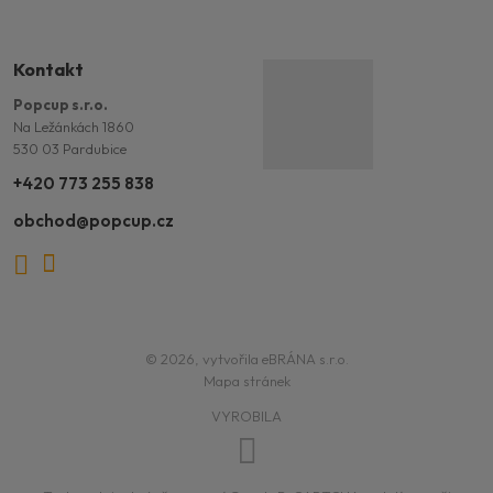
Kontakt
Popcup s.r.o.
Na Ležánkách 1860
530 03 Pardubice
+420 773 255 838
obchod@popcup.cz
Omrkni
Sleduj
Facebook
Popcup
Popcup
zážitky
famílie
na
© 2026, vytvořila eBRÁNA s.r.o.
Instagramu
Mapa stránek
VYROBILA