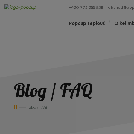
obchod@pop
+420 773 255 838
Popcup Teplouš
O kelím
Blog / FAQ
Blog / FAQ