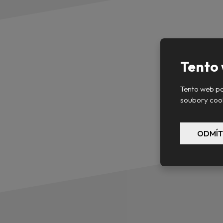
Tento 
Tento web po
soubory cook
ODMÍT