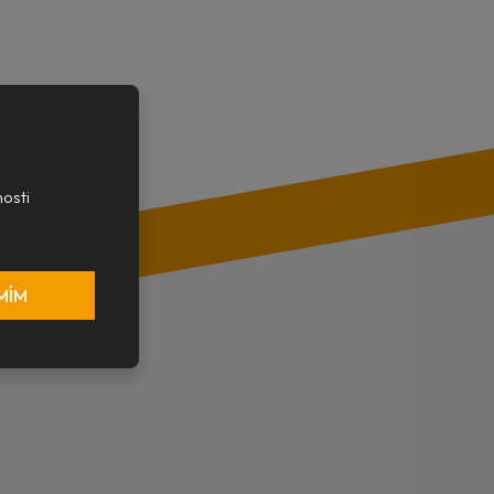
osti
MÍM